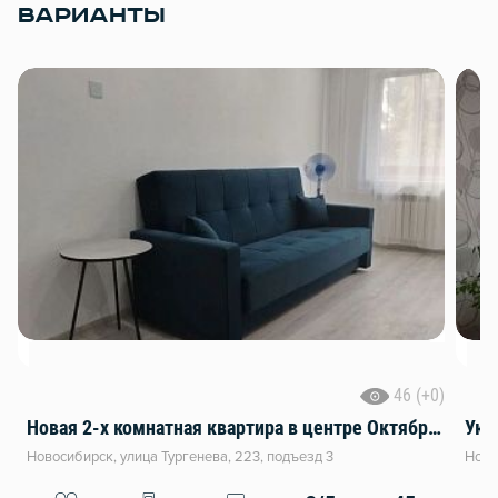
ВАРИАНТЫ
46 (+0)
Новая 2-х комнатная квартира в центре Октябрьского района
Уют
Новосибирск, улица Тургенева, 223, подъезд 3
Ново