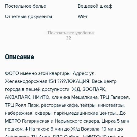
Постельное белье
Вещевой шкаф
Отчетные документы
WiFi
Утюг
Показать все удобства:
Гладильная доска
32
Сушилка для белья
Описание
Балкон
Водонагреватель
ФОТО именно этой квартиры! Адрес: ул.
Стол, рабочее место
Железнодорожная 15/1 ????ЛОКАЦИЯ: Весь центр
города в пешей доступности: ЖД, ЗООПАРК,
Тапочки
АКВАПАРК, НИИТО, клиника Мешалкина, ТРЦ Галерея,
Чистящие средства
ТРЦ Роял Парк, рестораны/кафе, театры, кинотеатры,
набережная, скверы, парки,медицинские центры.. До
МЕТРО Гагаринская и Нарымского сквера, Цирка 5 мин
пешком. ⬇️ На такси: 5 мин до Ж/д Вокзала; 10 мин до