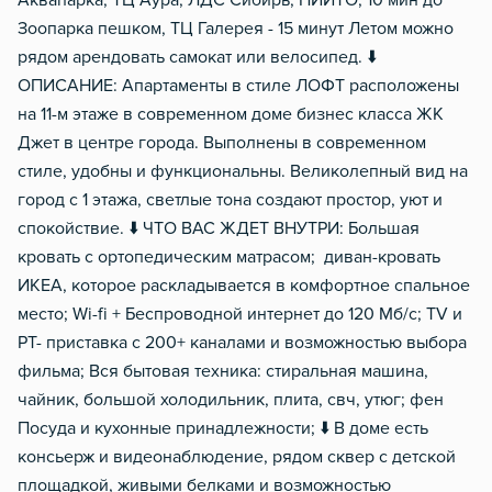
Аквапарка, ТЦ Аура, ЛДС Сибирь, НИИТО; 10 мин до
Зоопарка пешком, ТЦ Галерея - 15 минут Летом можно
рядом арендовать самокат или велосипед. ⬇️
ОПИСАНИЕ: Апартаменты в стиле ЛОФТ расположены
на 11-м этаже в современном доме бизнес класса ЖК
Джет в центре города. Выполнены в современном
стиле, удобны и функциональны. Великолепный вид на
город с 1 этажа, светлые тона создают простор, уют и
спокойствие. ⬇️ ЧТО ВАС ЖДЕТ ВНУТРИ: Большая
кровать с ортопедическим матрасом; диван-кровать
ИКЕА, которое раскладывается в комфортное спальное
место; Wi-fi + Беспроводной интернет до 120 Мб/с; TV и
РТ- приставка с 200+ каналами и возможностью выбора
фильма; Вся бытовая техника: стиральная машина,
чайник, большой холодильник, плита, свч, утюг; фен
Посуда и кухонные принадлежности; ⬇️ В доме есть
консьерж и видеонаблюдение, рядом сквер с детской
площадкой, живыми белками и возможностью