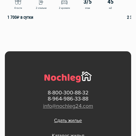
3/5
45
этаж
м2
4 гостя
2 спальни
2 кровати
2
1 700
₽
в сутки
2 35
8-800-300-88-32
8-964-986-33-88
info@nochleg24.com
Сдать жилье
Каталог жилья