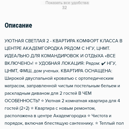
Показать все удобства:
Гладильная доска
32
Сушилка для белья
Описание
Отопление
Балкон
УЮТНАЯ СВЕТЛАЯ 2 - КВАРТИРА КОМФОРТ КЛАССА В
Водонагреватель
ЦЕНТРЕ АКАДЕМГОРОДКА РЯДОМ С НГУ, ЦНМТ.
ИДЕАЛЬНО ДЛЯ КОМАНДИРОВОК И ОТДЫХА «ВСЕ
Стол, рабочее место
ВКЛЮЧЕНО»! ⭐️ УДОБНАЯ ЛОКАЦИЯ: Рядом: ✔️ НГУ,
Домофон
ЦНМТ, ФМШ, дом ученых. КВАРТИРА ОСНАЩЕНА:
Металлическая дверь
Широкой двуспальной кроватью с ортопедическим
матрасом, заправленной чистым постельным бельем и
раскладным диваном для 2 гостей В ЧЕМ
ОСОБЕННОСТЬ? ⭐️ Уютная 2 комнатная квартира для 4
гостей (2+2) ⭐️ Квартира с новым ремонтом,
расположена в центре Академгородка ⭐️ Чистота и
порядок, включая блестящую сантехнику. ⭐️ Теплый пол