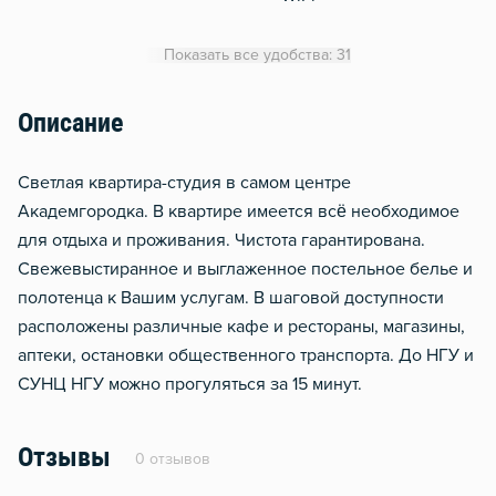
Утюг
Показать все удобства: 31
Гладильная доска
Сушилка для белья
Описание
Отопление
Светлая квартира-студия в самом центре
Москитная сеть
Академгородка. В квартире имеется всё необходимое
Чистящие средства
для отдыха и проживания. Чистота гарантирована.
Металлическая дверь
Свежевыстиранное и выглаженное постельное белье и
Обогреватель
полотенца к Вашим услугам. В шаговой доступности
расположены различные кафе и рестораны, магазины,
Звукоизоляция
аптеки, остановки общественного транспорта. До НГУ и
СУНЦ НГУ можно прогуляться за 15 минут.
Отзывы
0 отзывов